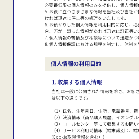
必要最低限の個人情報のみを提供し、個人情報
5. お役に立つさまざまな情報を当社及び当
ければ迅速に停止等の処理をいたします。
6. お預かりした個人情報を利用目的に応じ
合、万が一誤った情報があれば迅速に訂正等い
7. 個人情報の苦情及び相談等について迅速か
8. 個人情報保護における規程を制定し、体
個人情報の利用目的
1. 収集する個人情報
当社は一般に公開された情報を除き、お客
は以下の通りです。
（1）氏名、生年月日、住所、電話番号、
（2）決済情報（商品購入履歴、イオング
（3）コールセンター等にて収集するお問い
（4）サービス利用時情報（端末識別ID、端末
(Cookie取得情報を含む）)