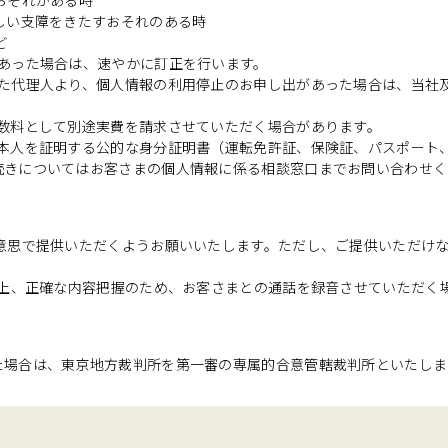
おそれがある時
しい支障をきたすおそれのある時
ど
あった場合は、速やかに訂正を行います。
めた代理人より、個人情報の利用停止のお申し出があった場合は、当社
手数料として別途実費を請求させていただく場合があります。
ご本人を証明する公的な身分証明書（運転免許証、保険証、パスポート
続きについてはお客さまの個人情報に係る相談窓口までお問い合わせく
の意思で提供いただくようお願いいたします。ただし、ご提供いただけ
向上、正確な内容把握のため、お客さまとの通話を録音させていただく
た場合は、東京地方裁判所を第一審の専属的合意管轄裁判所といたしま