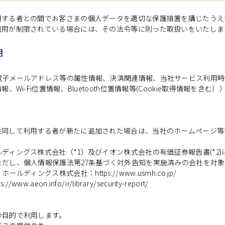
用する者との間でお客さまの個人データを適切な保護措置を講じたうえ
利用が制限されている場合には、その法令等に則った取扱いをいたしま
用
子メールアドレス等の属性情報、決済関連情報、当社サービス利用時情
Wi-Fi位置情報、Bluetooth位置情報等(Cookie取得情報を
共同して利用する者が新たに追加された場合は、当社のホームページ等
ディングス株式会社（*1）及びイオン株式会社の有価証券報告書(*2
だし、個人情報保護法第27条基づく対外告知を実施済みの会社を対
・ホールディングス株式会社：
https://www.usmh.co.jp/
ps://www.aeon.info/ir/library/security-report/
の目的で利用します。