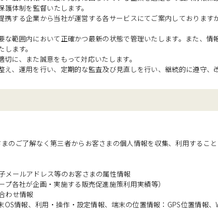
保護体制を監督いたします。
社が提携する企業から当社が運営する各サービスにてご案内しております
、必要な範囲内において正確かつ最新の状態で管理いたします。また、情
たします。
つ適切に、また誠意をもって対応いたします。
制を整え、運用を行い、定期的な監査及び見直しを行い、継続的に遵守、
さまのご了解なく第三者からお客さまの個人情報を収集、利用すること
電子メールアドレス等のお客さまの属性情報
ループ各社が企画・実施する販売促進施策利用実績等）
合わせ情報
OS情報、利用・操作・設定情報、端末の位置情報：GPS位置情報、Wi-Fi