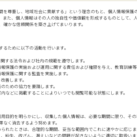
間を尊重し、地域社会に貢献する」という理念のもと、個人情報保護
。また、個人情報はその人の独自性や価値観を形成するものとして、
、確かな信頼関係を築き上げてまいります。
するために以下の活動を行います。
に関する法令および社内の規範を遵守します。
情報保護の実施および運用に関する責任および権限を与え、教育訓練
情報保護に関する監査を実施します。
を改善します。
護のための協力を要請します。
案内などに掲載することによりいつでも閲覧可能な状態にします。
利用目的を明らかにし、収集した個人情報は、必要な期間に限り、その
滞なく消去するよう努めます。
められたときは、合理的な期間、妥当な範囲内でこれに速やかに応じま
ス、紛失、改ざん、漏えいなどの問題が起きないように適切に取扱いま