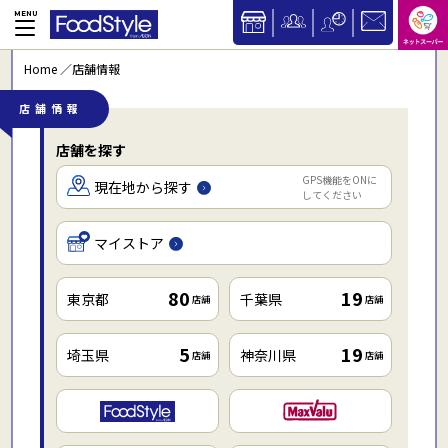
Home
店舗情報
店舗情報
店舗を探す
GPS機能をONに
現在地から探す
してください
マイストア
80
19
東京都
千葉県
店舗
店舗
5
19
埼玉県
神奈川県
店舗
店舗