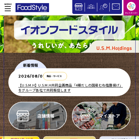
2026/08/07
商品・サービス
【U.S.M.H】U.S.M.H共同企画商品「4種だしの国産むね塩唐揚げ」
をグループ各社で共同販促します