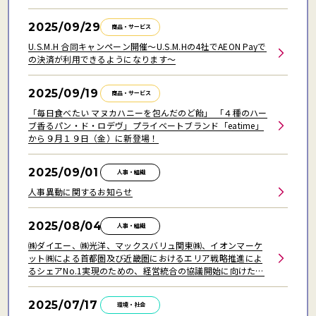
2025/09/29
商品・サービス
U.S.M.H 合同キャンペーン開催～U.S.M.Hの4社でAEON Payで
の決済が利用できるようになります～
2025/09/19
商品・サービス
「毎日食べたい マヌカハニーを包んだのど飴」 「４種のハー
ブ香るパン・ド・ロデヴ」プライベートブランド「eatime」
から９月１９日（金）に新登場！
2025/09/01
人事・組織
人事異動に関するお知らせ
2025/08/04
人事・組織
㈱ダイエー、㈱光洋、マックスバリュ関東㈱、イオンマーケ
ット㈱による首都圏及び近畿圏におけるエリア戦略推進によ
るシェアNo.1実現のための、経営統合の協議開始に向けた基
本合意書の締結について
2025/07/17
環境・社会