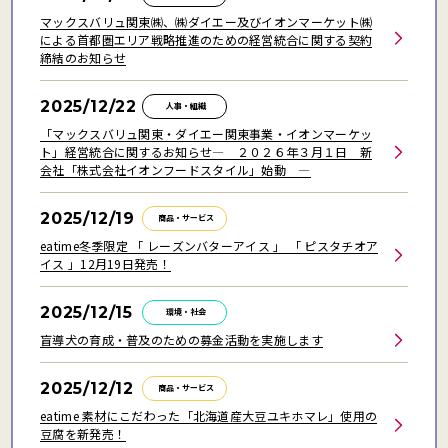
マックスバリュ関東㈱、㈱ダイエー及びイオンマーケット㈱
による首都圏エリア戦略推進のための経営統合に関する契約
締結のお知らせ
2025/12/22
人事・組織
「マックスバリュ関東・ダイエー関東事業・イオンマーケッ
ト」経営統合に関するお知らせ― ２０２６年３月１日 新
会社「株式会社イオンフードスタイル」始動 ―
2025/12/19
商品・サービス
eatime冬季限定 「 レーズンバターアイス 」 「 ピスタチオア
イス 」12月19日発売！
2025/12/15
環境・社会
盲導犬の育成・普及のための募金活動を実施します
2025/12/12
商品・サービス
eatime 素材にこだわった「北海道産大豆ユキホマレ」使用の
豆腐を新発売！