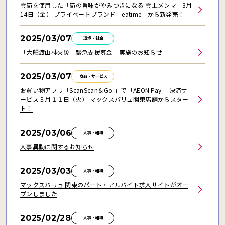
雲筍を使用した「筍の旨味がやみつきになる 雲上メンマ」3月
14日（金） プライベートブランド「eatime」から新発売！
2025/03/07
環境・社会
「大船渡山林火災 緊急支援募金」実施のお知らせ
2025/03/07
商品・サービス
お買い物アプリ「ScanScan＆Go 」で「AEON Pay 」決済サ
ービス３月１１日（火） マックスバリュ関東店舗からスター
ト！
2025/03/06
人事・組織
人事異動に関するお知らせ
2025/03/03
人事・組織
マックスバリュ 関東のパート・アルバイト求人サイトがオー
プンしました
2025/02/28
人事・組織