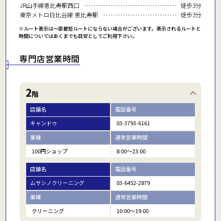
JR山手線恵比寿駅西口
徒歩3分
東京メトロ日比谷線 恵比寿駅
徒歩3分
※ルート表示は一部最短ルートにならない場合がございます。表示されるルートと
時間についてはあくまでも目安としてご利用下さい。
専門店営業時間
2
階
店舗名
電話番号
キャンドゥ
03-3793-6161
業種
通常営業時間
100円ショップ
8:00～23:00
店舗名
電話番号
ムサシノクリーニング
03-6452-2879
業種
通常営業時間
クリーニング
10:00～19:00