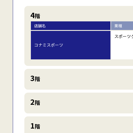
4
階
店舗名
業種
スポーツ
コナミスポーツ
3
階
店舗名
業種
2
スポーツ
階
コナミスポーツ
店舗名
業種
住宅ローンショップ（NEO BANK/住
1
その他サ
階
信SBIネット銀行/保険見直し本舗）