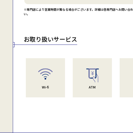
店舗名
業種
クリニッ
メディカルパーク武蔵小杉
※専門店により営業時間が異なる場合がございます。詳細は各専門店へお問い合
KEY STATION
その他サ
い。
理容
カフェ
QBハウス
カフェ・ド・クリエ
お取り扱いサービス
ドラッグ
ポニークリーニング
クリーニ
アイセイ薬局
イオン銀行ATM
ATM/CD
クリニッ
あおば皮膚科・形成外科武蔵小杉
Wi-fi
ATM
証券・生
保険見直し本舗