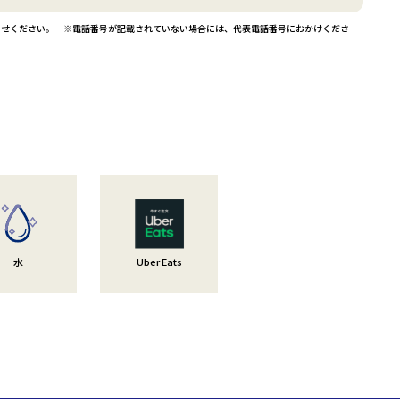
電話番号
通常営業時間
ク
050ｰ1868ｰ
午前10:00-1:00、
わせください。 ※電話番号が記載されていない場合には、代表電話番号におかけくださ
0335
午後3:00-7:00
ービス
-
-
0570-011-
10:00-21:00（受付
044-982-3371
平日 7:00-21:00、
919（ナビダイ
終了20:00）
土・日・祝 8:00-
ヤル）
21:00
044-431-0037
月・火・木・金
ング
044-431-2342
9:00-20:00
8:30-18:30、水・
土 9:00-18:00
-
-
ク
044-431-5181
月曜～金曜 10:00-
13:00／15:00-
18:00、土曜
10:00-13:00／
水
Uber Eats
15:00-17:00、日曜
休診
保・損保
044-430-6671
10:00-19:00、平日
終日 予約受付機の
リモート対応によ
る営業、土日祝 対