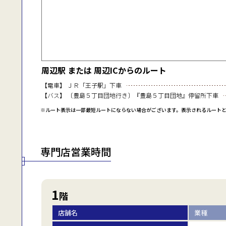
周辺駅 または 周辺ICからのルート
【電車】 ＪＲ「王子駅」下車
【バス】 〔豊島５丁目団地行き〕『豊島５丁目団地』停留所下車
※ルート表示は一部最短ルートにならない場合がございます。表示されるルート
専門店営業時間
1
階
店舗名
業種