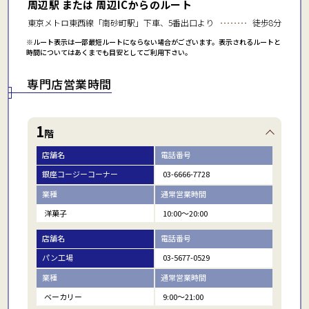
周辺駅 または 周辺ICからのルート
東京メトロ東西線「南砂町駅」下車、5番出口より
徒歩8分
※ルート表示は一部最短ルートにならない場合がございます。表示されるルートと
時間についてはあくまでも目安としてご利用下さい。
専門店営業時間
1
階
店舗名
電話番号
銀座コージーコーナー
03-6666-7728
業種
通常営業時間
洋菓子
10:00～20:00
店舗名
電話番号
パン工場
03-5677-0529
業種
通常営業時間
ベーカリー
9:00～21:00