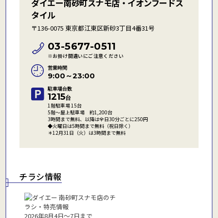
ダイエー南砂町スナモ店・イオンフードス
タイル
〒136-0075 東京都江東区新砂3丁目4番31号
03-5677-0511
※お掛け間違いにご注意ください
営業時間
9:00～23:00
駐車場台数
1215
台
1階駐車場 15台
5階～屋上駐車場 約1,200台
3時間まで無料、以降は全日30分ごとに250円
◆火曜日は5時間まで無料（祝日除く）
＊12月31日（火）は3時間まで無料
チラシ情報
2026年8月4日〜7日まで